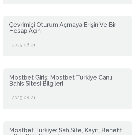
Çevrimiçi Oturum Açmaya Erişin Ve Bir
Hesap Açın
2025-08-21
Mostbet Giriş: Mostbet Türkiye Canlı
Bahis Sitesi Bilgileri
2025-08-21
Mostbet Türkiye: Sah Site, Kayıt, Benefit